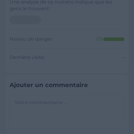
Une analyse de ce numéro indique que les
gens le trouvent :
Neutre
Niveau de danger
0
%
Dernière visite
Il y a moins de 1 minute
Questions sur les sites frauduleux
Quel est le meilleur annuaire inversé
gratuit ?
France Verif inclut une fonctionnalité de
recherche de numéro inversée qui est efficace
C'est quoi +33 ?
et gratuite pour identifier les appelants
L'indicatif +33 est le code téléphonique