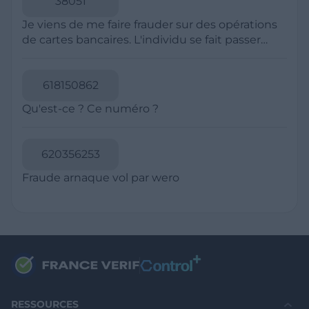
Politique de Confidentialité
CGU
Mentions légales
CGV Marchands
CGU FranceVerif+
INFORMATIONS
Catégories
Marchands
Signaler une arnaque
Blog
A PROPOS
Aide
Comment ça marche ?
Contact support utilisateurs
support@franceverif.fr
©WebVerif SAS au capital de 851 000€ • RCS de Paris 884750035 17
avenue Jean Moulin, 93100 Montreuil, France