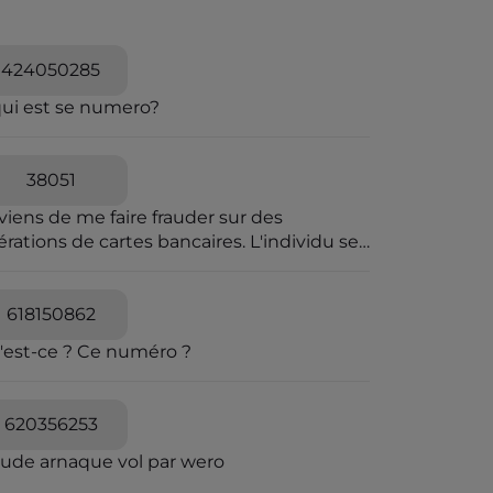
424050285
qui est se numero?
38051
viens de me faire frauder sur des
rations de cartes bancaires. L'individu se
t passer pour une personne travaillant à la
pression des fraudes bancaires et explique
e vous allez recevoir un SMS pour vous
618150862
diquer que vous êtes en ligne avec un
'est-ce ? Ce numéro ?
seiller bancaire. Il explique que des
érations ont été caractérisées suspectes
 l'algorithme et qu'il souhaite voir avec
620356253
s si elles sont avérées car elles sont
quées en attente. C'est un leurre.
aude arnaque vol par wero