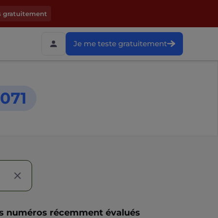
s gratuitement
Je me teste gratuitement
071
s numéros récemment évalués