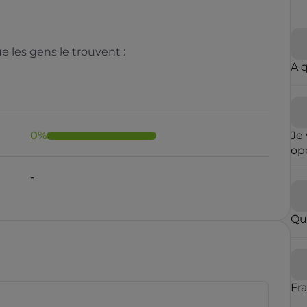
 les gens le trouvent :
A 
0
%
Je 
opé
fai
-
ré
qu
in
Qu
con
op
par
vou
blo
Fr