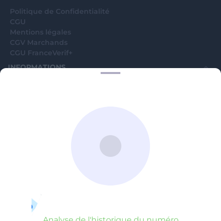
Politique de Confidentialité
CGU
Mentions légales
CGV Marchands
CGU FranceVerif+
INFORMATIONS
Catégories
Marchands
Signaler une arnaque
Blog
A PROPOS
Aide
Comment ça marche ?
Contact support utilisateurs
support@franceverif.fr
©WebVerif SAS au capital de 851 000€ • RCS de Paris 884750035 17
avenue Jean Moulin, 93100 Montreuil, France
Analyse de l'historique du numéro