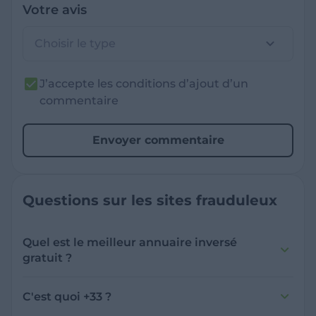
Votre avis
Choisir le type
J’accepte les conditions d’ajout d’un
commentaire
Envoyer commentaire
Questions sur les sites frauduleux
Quel est le meilleur annuaire inversé
gratuit ?
France Verif inclut une fonctionnalité de
recherche de numéro inversée qui est efficace
C'est quoi +33 ?
et gratuite pour identifier les appelants
L'indicatif +33 est le code téléphonique