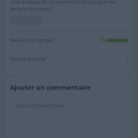
Une analyse de ce numéro indique que les
gens le trouvent :
Neutre
Niveau de danger
0
%
Dernière visite
Il y a moins de 1 minute
Questions sur les sites frauduleux
Quel est le meilleur annuaire inversé
gratuit ?
France Verif inclut une fonctionnalité de
recherche de numéro inversée qui est efficace
C'est quoi +33 ?
et gratuite pour identifier les appelants
L'indicatif +33 est le code téléphonique