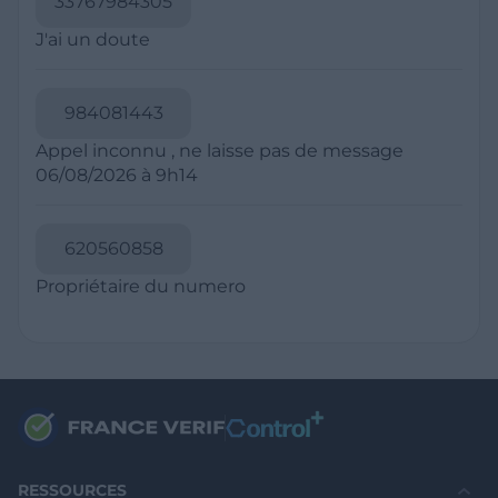
Politique de Confidentialité
CGU
Mentions légales
CGV Marchands
CGU FranceVerif+
INFORMATIONS
Catégories
Marchands
Signaler une arnaque
Blog
A PROPOS
Aide
Comment ça marche ?
Contact support utilisateurs
support@franceverif.fr
©WebVerif SAS au capital de 851 000€ • RCS de Paris 884750035 17
avenue Jean Moulin, 93100 Montreuil, France