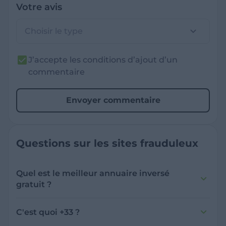
Votre avis
Choisir le type
J’accepte les conditions d’ajout d’un
commentaire
Envoyer commentaire
Questions sur les sites frauduleux
Quel est le meilleur annuaire inversé
gratuit ?
France Verif inclut une fonctionnalité de
recherche de numéro inversée qui est efficace
C'est quoi +33 ?
et gratuite pour identifier les appelants
L'indicatif +33 est le code téléphonique