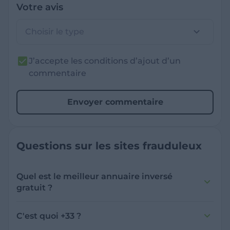
Votre avis
Choisir le type
J’accepte les conditions d’ajout d’un
commentaire
Envoyer commentaire
Questions sur les sites frauduleux
Quel est le meilleur annuaire inversé
gratuit ?
France Verif inclut une fonctionnalité de
recherche de numéro inversée qui est efficace
C'est quoi +33 ?
et gratuite pour identifier les appelants
L'indicatif +33 est le code téléphonique