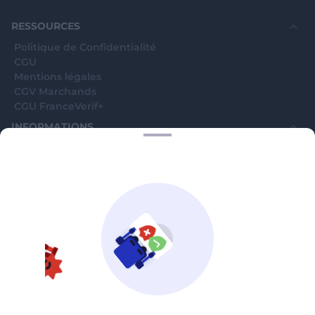
souhaite voir avec vous si elles sont avérées car
elles sont bloquées en attente. C'est un leurre.
RESSOURCES
Politique de Confidentialité
CGU
Mentions légales
CGV Marchands
CGU FranceVerif+
INFORMATIONS
Catégories
Marchands
Signaler une arnaque
Blog
A PROPOS
Aide
Comment ça marche ?
Contact support utilisateurs
support@franceverif.fr