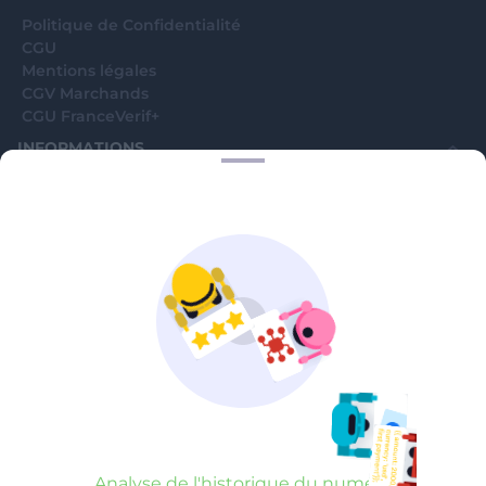
Politique de Confidentialité
CGU
Mentions légales
CGV Marchands
CGU FranceVerif+
INFORMATIONS
Catégories
Marchands
Signaler une arnaque
Blog
A PROPOS
Aide
Comment ça marche ?
Contact support utilisateurs
support@franceverif.fr
©WebVerif SAS au capital de 851 000€ • RCS de Paris 884750035 17
avenue Jean Moulin, 93100 Montreuil, France
Analyse de l'historique du numéro