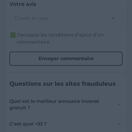
Votre avis
Choisir le type
J’accepte les conditions d’ajout d’un
commentaire
Envoyer commentaire
Questions sur les sites frauduleux
Quel est le meilleur annuaire inversé
gratuit ?
France Verif inclut une fonctionnalité de
recherche de numéro inversée qui est efficace
C'est quoi +33 ?
et gratuite pour identifier les appelants
L'indicatif +33 est le code téléphonique