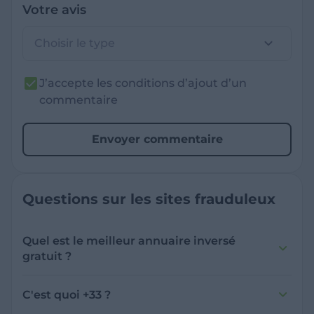
Votre avis
Choisir le type
J’accepte les conditions d’ajout d’un
commentaire
Envoyer commentaire
Questions sur les sites frauduleux
Quel est le meilleur annuaire inversé
gratuit ?
France Verif inclut une fonctionnalité de
recherche de numéro inversée qui est efficace
C'est quoi +33 ?
et gratuite pour identifier les appelants
L'indicatif +33 est le code téléphonique