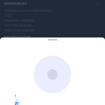
RESSOURCES
Politique de Confidentialité
CGU
Mentions légales
CGV Marchands
CGU FranceVerif+
INFORMATIONS
Catégories
Marchands
Signaler une arnaque
Blog
A PROPOS
Aide
Comment ça marche ?
Contact support utilisateurs
support@franceverif.fr
©WebVerif SAS au capital de 851 000€ • RCS de Paris 884750035 17