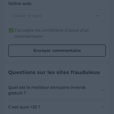
Votre avis
Choisir le type
J’accepte les conditions d’ajout d’un
commentaire
Envoyer commentaire
Questions sur les sites frauduleux
Quel est le meilleur annuaire inversé
gratuit ?
France Verif inclut une fonctionnalité de
recherche de numéro inversée qui est efficace
C'est quoi +33 ?
et gratuite pour identifier les appelants
L'indicatif +33 est le code téléphonique