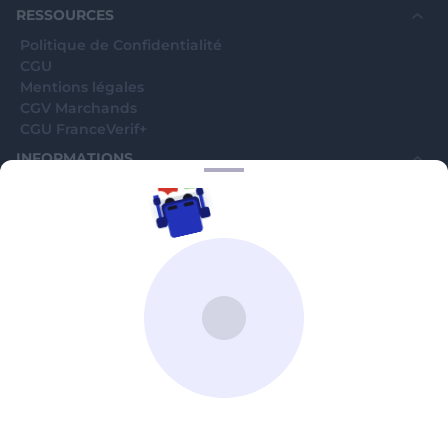
RESSOURCES
Politique de Confidentialité
CGU
Mentions légales
CGV Marchands
CGU FranceVerif+
INFORMATIONS
Catégories
Marchands
Signaler une arnaque
Blog
A PROPOS
Aide
Comment ça marche ?
Contact support utilisateurs
support@franceverif.fr
©WebVerif SAS au capital de 851 000€ • RCS de Paris 884750035 17