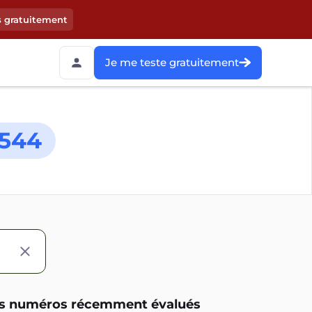
s gratuitement
Je me teste gratuitement
544
s numéros récemment évalués