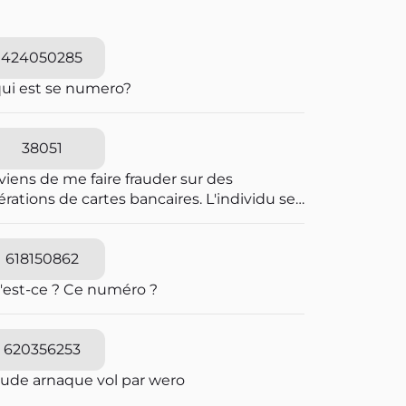
424050285
qui est se numero?
38051
viens de me faire frauder sur des
rations de cartes bancaires. L'individu se
t passer pour une personne travaillant à la
pression des fraudes bancaires et explique
e vous allez recevoir un SMS pour vous
618150862
diquer que vous êtes en ligne avec un
'est-ce ? Ce numéro ?
seiller bancaire. Il explique que des
érations ont été caractérisées suspectes
 l'algorithme et qu'il souhaite voir avec
620356253
s si elles sont avérées car elles sont
quées en attente. C'est un leurre.
aude arnaque vol par wero