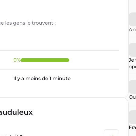
 les gens le trouvent :
A 
0
%
Je 
opé
fai
Il y a moins de 1 minute
ré
qu
in
Qu
con
op
rauduleux
par
vou
blo
Fr