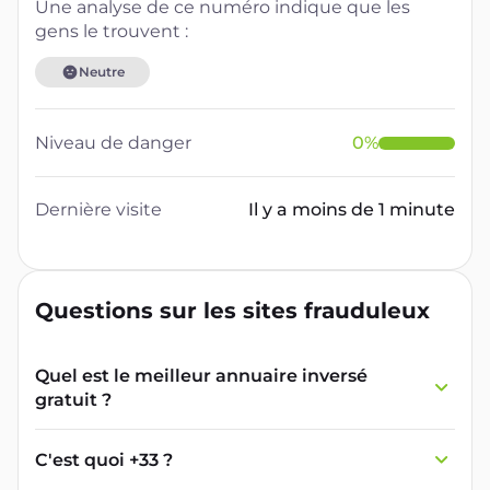
Une analyse de ce numéro indique que les
gens le trouvent :
Neutre
Niveau de danger
0
%
Dernière visite
Il y a moins de 1 minute
Questions sur les sites frauduleux
Quel est le meilleur annuaire inversé
gratuit ?
France Verif inclut une fonctionnalité de
recherche de numéro inversée qui est efficace
C'est quoi +33 ?
et gratuite pour identifier les appelants
L'indicatif +33 est le code téléphonique