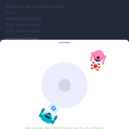
Politique de Confidentialité
CGU
Mentions légales
CGV Marchands
CGU FranceVerif+
INFORMATIONS
Catégories
Marchands
Signaler une arnaque
Blog
A PROPOS
Aide
Comment ça marche ?
Contact support utilisateurs
support@franceverif.fr
©WebVerif SAS au capital de 851 000€ • RCS de Paris 884750035 17
avenue Jean Moulin, 93100 Montreuil, France
Analyse de l'historique du numéro