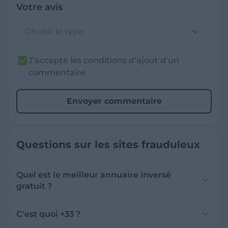
Votre avis
Choisir le type
J’accepte les conditions d’ajout d’un
commentaire
Envoyer commentaire
Questions sur les sites frauduleux
Quel est le meilleur annuaire inversé
gratuit ?
France Verif inclut une fonctionnalité de
recherche de numéro inversée qui est efficace
C'est quoi +33 ?
et gratuite pour identifier les appelants
L'indicatif +33 est le code téléphonique