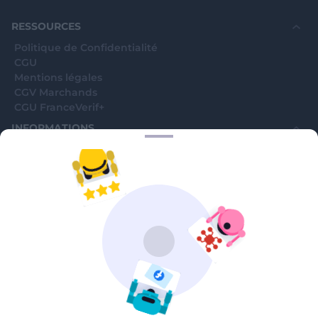
souhaite voir avec vous si elles sont avérées car
elles sont bloquées en attente. C'est un leurre.
RESSOURCES
Politique de Confidentialité
CGU
Mentions légales
CGV Marchands
CGU FranceVerif+
INFORMATIONS
Catégories
Marchands
Signaler une arnaque
Blog
A PROPOS
Aide
Comment ça marche ?
Contact support utilisateurs
support@franceverif.fr