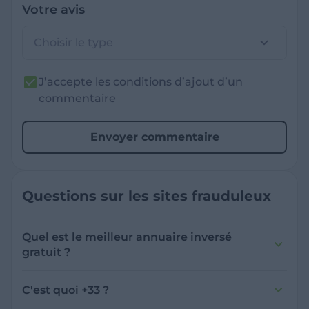
Votre avis
Choisir le type
J’accepte les conditions d’ajout d’un
commentaire
Envoyer commentaire
Questions sur les sites frauduleux
Quel est le meilleur annuaire inversé
gratuit ?
France Verif inclut une fonctionnalité de
recherche de numéro inversée qui est efficace
C'est quoi +33 ?
et gratuite pour identifier les appelants
L'indicatif +33 est le code téléphonique