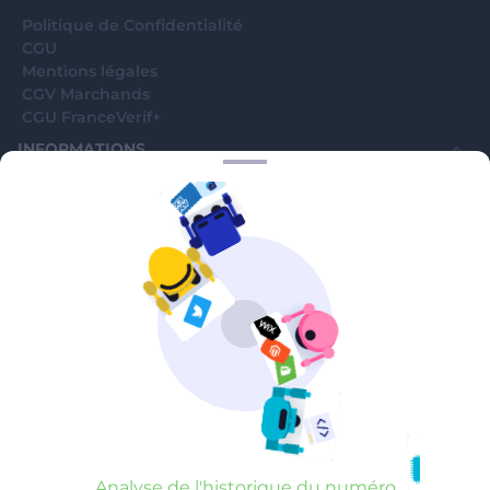
Politique de Confidentialité
CGU
Mentions légales
CGV Marchands
CGU FranceVerif+
INFORMATIONS
Catégories
Marchands
Signaler une arnaque
Blog
A PROPOS
Aide
Comment ça marche ?
Contact support utilisateurs
support@franceverif.fr
©WebVerif SAS au capital de 851 000€ • RCS de Paris 884750035 17
avenue Jean Moulin, 93100 Montreuil, France
Analyse de l'historique du numéro