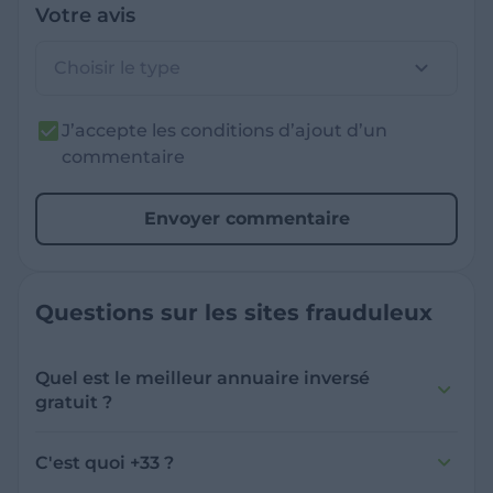
Votre avis
Choisir le type
J’accepte les conditions d’ajout d’un
commentaire
Envoyer commentaire
Questions sur les sites frauduleux
Quel est le meilleur annuaire inversé
gratuit ?
France Verif inclut une fonctionnalité de
recherche de numéro inversée qui est efficace
C'est quoi +33 ?
et gratuite pour identifier les appelants
L'indicatif +33 est le code téléphonique