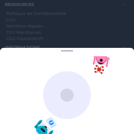
RESSOURCES
Politique de Confidentialité
CGU
Mentions légales
CGV Marchands
CGU FranceVerif+
INFORMATIONS
Catégories
Marchands
Signaler une arnaque
Blog
A PROPOS
Aide
Comment ça marche ?
Contact support utilisateurs
support@franceverif.fr
©WebVerif SAS au capital de 851 000€ • RCS de Paris 884750035 17