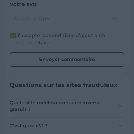
Votre avis
Choisir le type
J’accepte les conditions d’ajout d’un
commentaire
Envoyer commentaire
Questions sur les sites frauduleux
Quel est le meilleur annuaire inversé
gratuit ?
France Verif inclut une fonctionnalité de
recherche de numéro inversée qui est efficace
C'est quoi +33 ?
et gratuite pour identifier les appelants
L'indicatif +33 est le code téléphonique