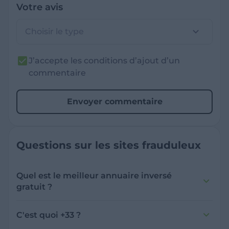
Votre avis
Choisir le type
J’accepte les conditions d’ajout d’un
commentaire
Envoyer commentaire
Questions sur les sites frauduleux
Quel est le meilleur annuaire inversé
gratuit ?
France Verif inclut une fonctionnalité de
recherche de numéro inversée qui est efficace
C'est quoi +33 ?
et gratuite pour identifier les appelants
L'indicatif +33 est le code téléphonique