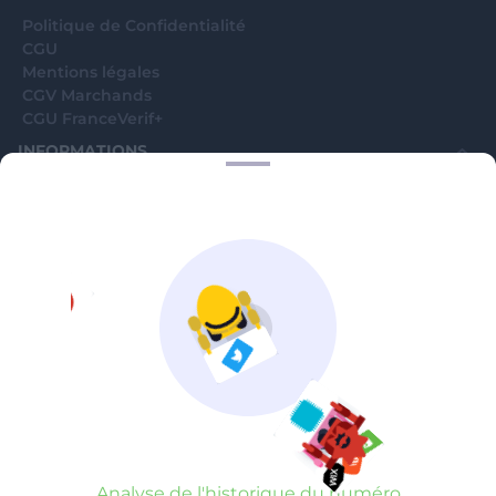
Politique de Confidentialité
CGU
Mentions légales
CGV Marchands
CGU FranceVerif+
INFORMATIONS
Catégories
Marchands
Signaler une arnaque
Blog
A PROPOS
Aide
Comment ça marche ?
Contact support utilisateurs
support@franceverif.fr
©WebVerif SAS au capital de 851 000€ • RCS de Paris 884750035 17
avenue Jean Moulin, 93100 Montreuil, France
Analyse de l'historique du numéro