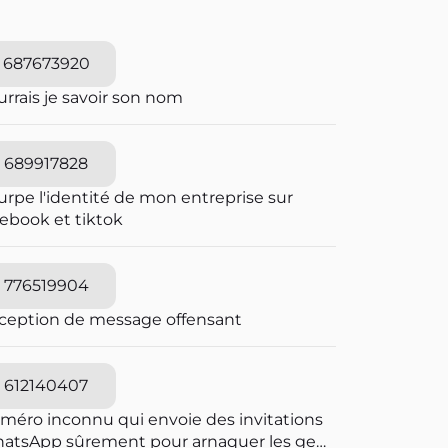
687673920
rrais je savoir son nom
689917828
urpe l'identité de mon entreprise sur
cebook et tiktok
776519904
ception de message offensant
612140407
méro inconnu qui envoie des invitations
atsApp sûrement pour arnaquer les gens