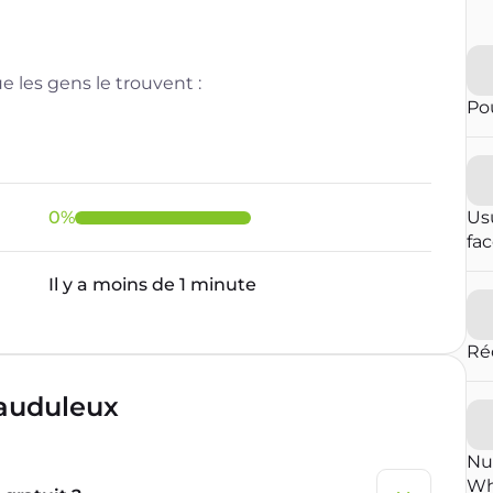
 les gens le trouvent :
Pou
0
%
Us
fa
Il y a moins de 1 minute
Ré
rauduleux
Nu
Wh