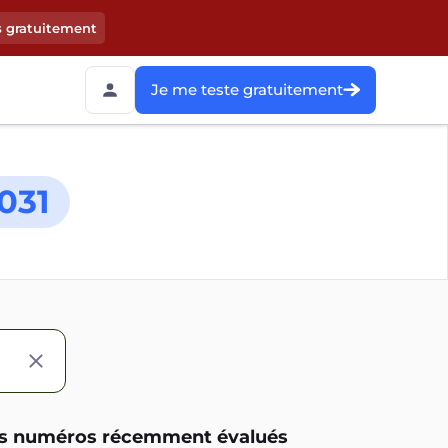
s gratuitement
Je me teste gratuitement
031
s numéros récemment évalués