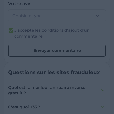
Votre avis
Choisir le type
J’accepte les conditions d’ajout d’un
commentaire
Envoyer commentaire
Questions sur les sites frauduleux
Quel est le meilleur annuaire inversé
gratuit ?
France Verif inclut une fonctionnalité de
recherche de numéro inversée qui est efficace
C'est quoi +33 ?
et gratuite pour identifier les appelants
L'indicatif +33 est le code téléphonique