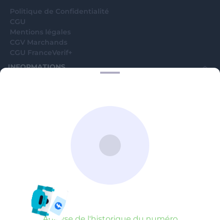
Politique de Confidentialité
CGU
Mentions légales
CGV Marchands
CGU FranceVerif+
INFORMATIONS
Catégories
Marchands
Signaler une arnaque
Blog
A PROPOS
Aide
Comment ça marche ?
Contact support utilisateurs
support@franceverif.fr
©WebVerif SAS au capital de 851 000€ • RCS de Paris 884750035 17
avenue Jean Moulin, 93100 Montreuil, France
Analyse de l'historique du numéro