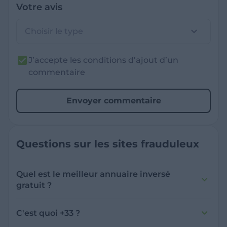
Votre avis
Choisir le type
J’accepte les conditions d’ajout d’un
commentaire
Envoyer commentaire
Questions sur les sites frauduleux
Quel est le meilleur annuaire inversé
gratuit ?
France Verif inclut une fonctionnalité de
recherche de numéro inversée qui est efficace
C'est quoi +33 ?
et gratuite pour identifier les appelants
L'indicatif +33 est le code téléphonique