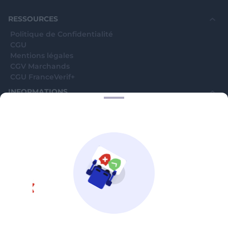
souhaite voir avec vous si elles sont avérées car
elles sont bloquées en attente. C'est un leurre.
RESSOURCES
Politique de Confidentialité
CGU
Mentions légales
CGV Marchands
CGU FranceVerif+
INFORMATIONS
Catégories
Marchands
Signaler une arnaque
Blog
A PROPOS
Aide
Comment ça marche ?
Contact support utilisateurs
support@franceverif.fr