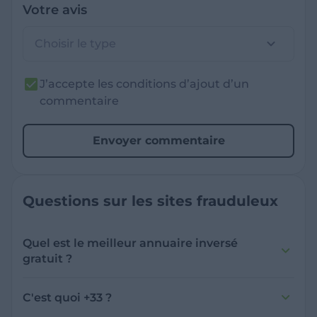
Votre avis
Choisir le type
J’accepte les conditions d’ajout d’un
commentaire
Envoyer commentaire
Questions sur les sites frauduleux
Quel est le meilleur annuaire inversé
gratuit ?
France Verif inclut une fonctionnalité de
recherche de numéro inversée qui est efficace
C'est quoi +33 ?
et gratuite pour identifier les appelants
L'indicatif +33 est le code téléphonique