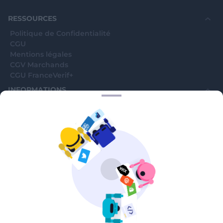
souhaite voir avec vous si elles sont avérées car
elles sont bloquées en attente. C'est un leurre.
RESSOURCES
Politique de Confidentialité
CGU
Mentions légales
CGV Marchands
CGU FranceVerif+
INFORMATIONS
Catégories
Marchands
Signaler une arnaque
Blog
A PROPOS
Aide
Comment ça marche ?
Contact support utilisateurs
support@franceverif.fr