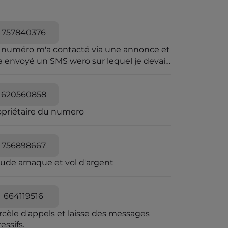
757840376
 numéro m'a contacté via une annonce et
a envoyé un SMS wero sur lequel je devais
iqué pour le paiement.Wero n'envoie pas
sms.et sur wero il y avait rien
620560858
opriétaire du numero
756898667
aude arnaque et vol d'argent
664119516
rcèle d'appels et laisse des messages
essifs.