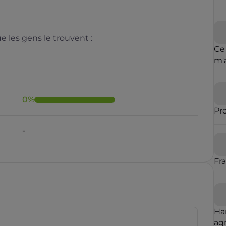
 les gens le trouvent :
Ce
m'
cl
de 
0
%
Pr
-
Fr
Ha
agr