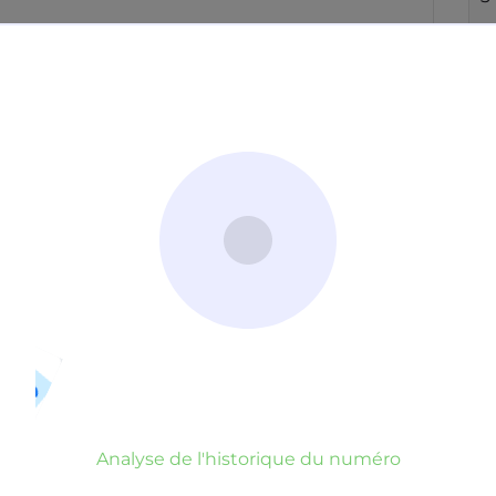
Neutre
Gênant
Dangereux
d’un commentaire
er commentaire
rauduleux
Analyse de l'historique du numéro