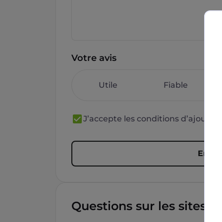
Votre avis
Utile
Fiable
J’accepte les conditions d’ajout 
Envoy
Questions sur les sites f