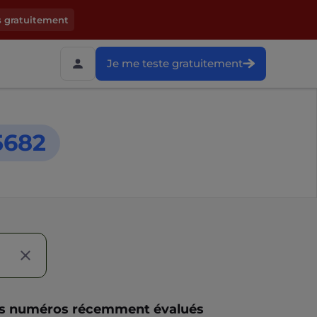
s gratuitement
Je me teste gratuitement
5682
s numéros récemment évalués