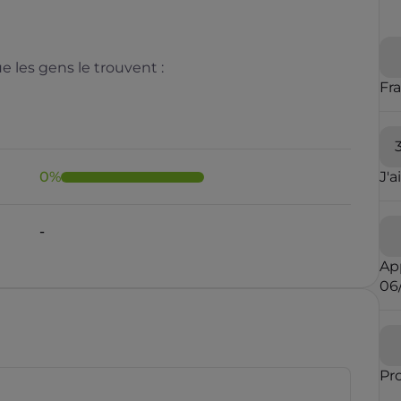
 les gens le trouvent :
Fr
0
%
J'a
Il y a moins de 1 minute
Ap
06
rauduleux
Pr