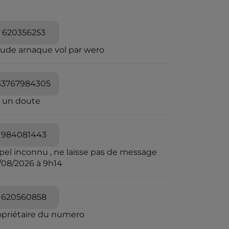
620356253
aude arnaque vol par wero
33767984305
i un doute
984081443
pel inconnu , ne laisse pas de message
/08/2026 à 9h14
620560858
opriétaire du numero