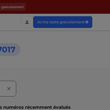
s gratuitement
Je me teste gratuitement
7017
s numéros récemment évalués