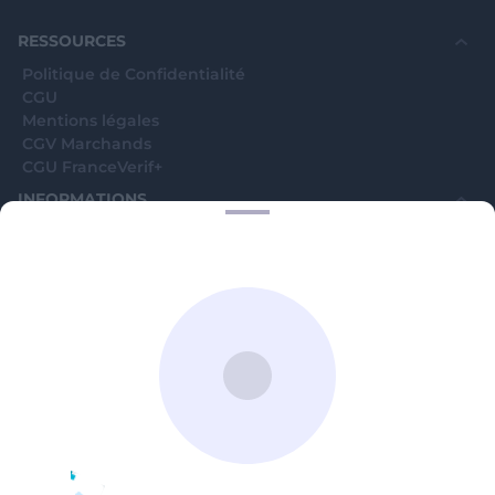
souhaite voir avec vous si elles sont avérées car
elles sont bloquées en attente. C'est un leurre.
RESSOURCES
Politique de Confidentialité
CGU
Mentions légales
CGV Marchands
CGU FranceVerif+
INFORMATIONS
Catégories
Marchands
Signaler une arnaque
Blog
A PROPOS
Aide
Comment ça marche ?
Contact support utilisateurs
support@franceverif.fr