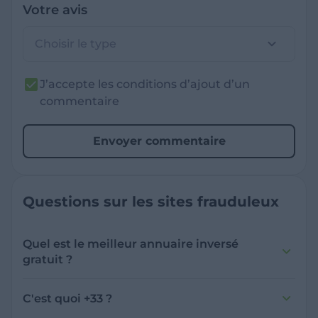
Votre avis
Choisir le type
J’accepte les conditions d’ajout d’un
commentaire
Envoyer commentaire
Questions sur les sites frauduleux
Quel est le meilleur annuaire inversé
gratuit ?
France Verif inclut une fonctionnalité de
recherche de numéro inversée qui est efficace
C'est quoi +33 ?
et gratuite pour identifier les appelants
L'indicatif +33 est le code téléphonique