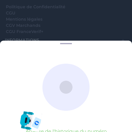
Politique de Confidentialité
CGU
Mentions légales
CGV Marchands
CGU FranceVerif+
INFORMATIONS
Catégories
Marchands
Signaler une arnaque
Blog
A PROPOS
Aide
Comment ça marche ?
Contact support utilisateurs
support@franceverif.fr
©WebVerif SAS au capital de 851 000€ • RCS de Paris 884750035 17
avenue Jean Moulin, 93100 Montreuil, France
Analyse de l'historique du numéro