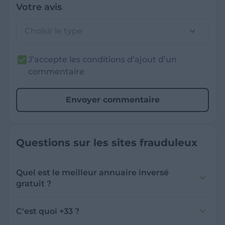
Votre avis
Choisir le type
J’accepte les conditions d’ajout d’un
commentaire
Envoyer commentaire
Questions sur les sites frauduleux
Quel est le meilleur annuaire inversé
gratuit ?
France Verif inclut une fonctionnalité de
recherche de numéro inversée qui est efficace
C'est quoi +33 ?
et gratuite pour identifier les appelants
L'indicatif +33 est le code téléphonique