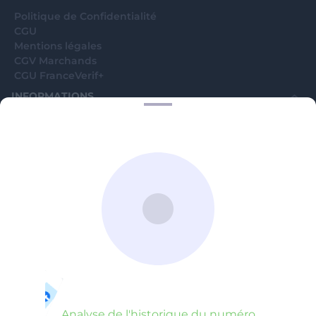
Politique de Confidentialité
CGU
Mentions légales
CGV Marchands
CGU FranceVerif+
INFORMATIONS
Catégories
Marchands
Signaler une arnaque
Blog
A PROPOS
Aide
Comment ça marche ?
Contact support utilisateurs
support@franceverif.fr
©WebVerif SAS au capital de 851 000€ • RCS de Paris 884750035 17
avenue Jean Moulin, 93100 Montreuil, France
Analyse de l'historique du numéro