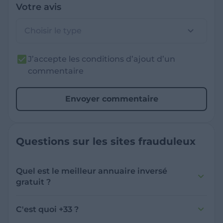
Votre avis
Choisir le type
J’accepte les conditions d’ajout d’un
commentaire
Envoyer commentaire
Questions sur les sites frauduleux
Quel est le meilleur annuaire inversé
gratuit ?
France Verif inclut une fonctionnalité de
recherche de numéro inversée qui est efficace
C'est quoi +33 ?
et gratuite pour identifier les appelants
L'indicatif +33 est le code téléphonique