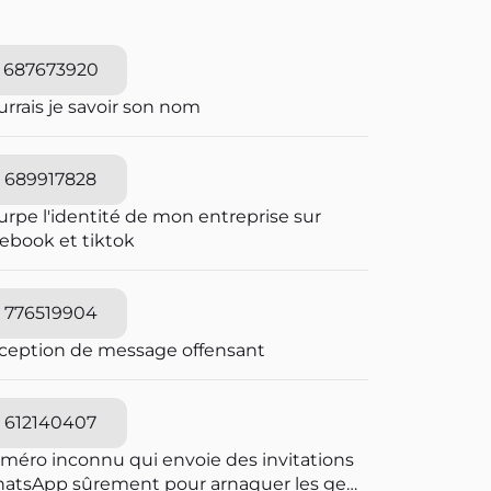
687673920
rrais je savoir son nom
689917828
urpe l'identité de mon entreprise sur
cebook et tiktok
776519904
ception de message offensant
612140407
méro inconnu qui envoie des invitations
atsApp sûrement pour arnaquer les gens