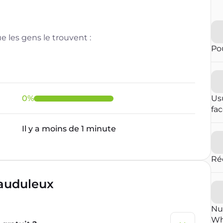
 les gens le trouvent :
Pou
0
%
Us
fa
Il y a moins de 1 minute
Ré
rauduleux
Nu
Wh