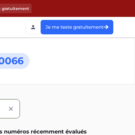
s gratuitement
Je me teste gratuitement
0066
s numéros récemment évalués