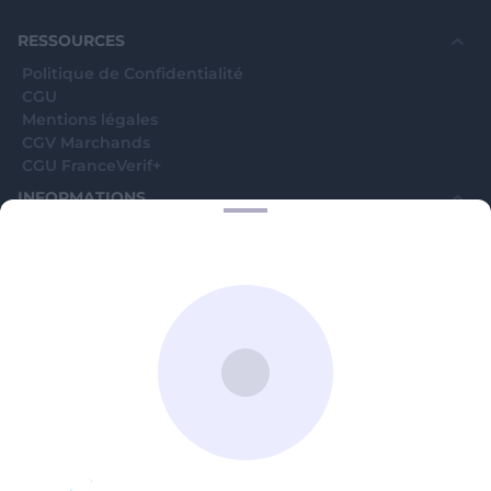
souhaite voir avec vous si elles sont avérées car
elles sont bloquées en attente. C'est un leurre.
RESSOURCES
Politique de Confidentialité
CGU
Mentions légales
CGV Marchands
CGU FranceVerif+
INFORMATIONS
Catégories
Marchands
Signaler une arnaque
Blog
A PROPOS
Aide
Comment ça marche ?
Contact support utilisateurs
support@franceverif.fr