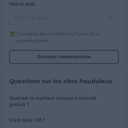
Votre avis
Choisir le type
J’accepte les conditions d’ajout d’un
commentaire
Envoyer commentaire
Questions sur les sites frauduleux
Quel est le meilleur annuaire inversé
gratuit ?
France Verif inclut une fonctionnalité de
recherche de numéro inversée qui est efficace
C'est quoi +33 ?
et gratuite pour identifier les appelants
L'indicatif +33 est le code téléphonique