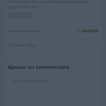
Une analyse de ce numéro indique que les
gens le trouvent :
Neutre
Niveau de danger
0
%
Dernière visite
Il y a moins de 1 minute
Questions sur les sites frauduleux
Quel est le meilleur annuaire inversé
gratuit ?
France Verif inclut une fonctionnalité de
recherche de numéro inversée qui est efficace
C'est quoi +33 ?
et gratuite pour identifier les appelants
L'indicatif +33 est le code téléphonique