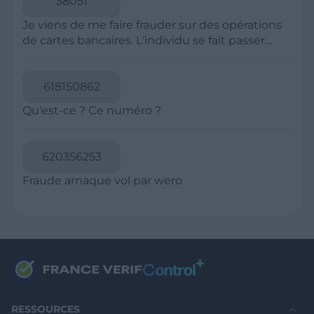
Politique de Confidentialité
CGU
Mentions légales
CGV Marchands
CGU FranceVerif+
INFORMATIONS
Catégories
Marchands
Signaler une arnaque
Blog
A PROPOS
Aide
Comment ça marche ?
Contact support utilisateurs
support@franceverif.fr
©WebVerif SAS au capital de 851 000€ • RCS de Paris 884750035 17
avenue Jean Moulin, 93100 Montreuil, France