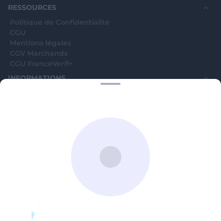
RESSOURCES
Politique de Confidentialité
CGU
Mentions légales
CGV Marchands
CGU FranceVerif+
INFORMATIONS
Catégories
Marchands
Signaler une arnaque
Blog
A PROPOS
Aide
Comment ça marche ?
Contact support utilisateurs
support@franceverif.fr
©WebVerif SAS au capital de 851 000€ • RCS de Paris 884750035 17