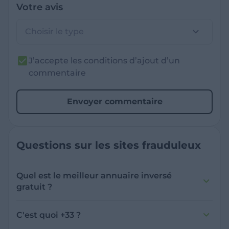
Votre avis
Choisir le type
J’accepte les conditions d’ajout d’un
commentaire
Envoyer commentaire
Questions sur les sites frauduleux
Quel est le meilleur annuaire inversé
gratuit ?
France Verif inclut une fonctionnalité de
recherche de numéro inversée qui est efficace
C'est quoi +33 ?
et gratuite pour identifier les appelants
L'indicatif +33 est le code téléphonique