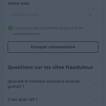
Votre avis
Choisir le type
J’accepte les conditions d’ajout d’un
commentaire
Envoyer commentaire
Questions sur les sites frauduleux
Quel est le meilleur annuaire inversé
gratuit ?
France Verif inclut une fonctionnalité de
recherche de numéro inversée qui est efficace
C'est quoi +33 ?
et gratuite pour identifier les appelants
L'indicatif +33 est le code téléphonique