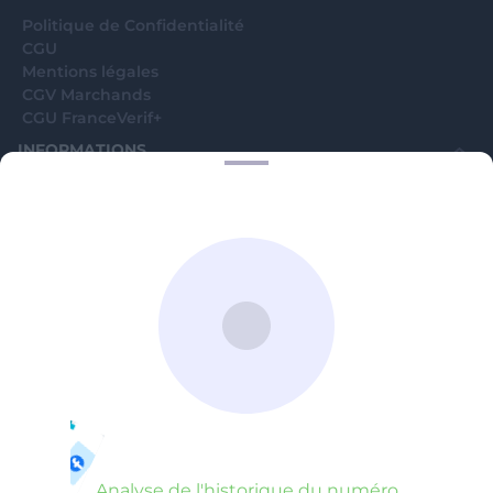
Politique de Confidentialité
CGU
Mentions légales
CGV Marchands
CGU FranceVerif+
INFORMATIONS
Catégories
Marchands
Signaler une arnaque
Blog
A PROPOS
Aide
Comment ça marche ?
Contact support utilisateurs
support@franceverif.fr
©WebVerif SAS au capital de 851 000€ • RCS de Paris 884750035 17
avenue Jean Moulin, 93100 Montreuil, France
Analyse de l'historique du numéro