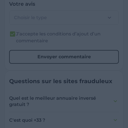
Votre avis
Choisir le type
J’accepte les conditions d’ajout d’un
commentaire
Envoyer commentaire
Questions sur les sites frauduleux
Quel est le meilleur annuaire inversé
gratuit ?
France Verif inclut une fonctionnalité de
recherche de numéro inversée qui est efficace
C'est quoi +33 ?
et gratuite pour identifier les appelants
L'indicatif +33 est le code téléphonique