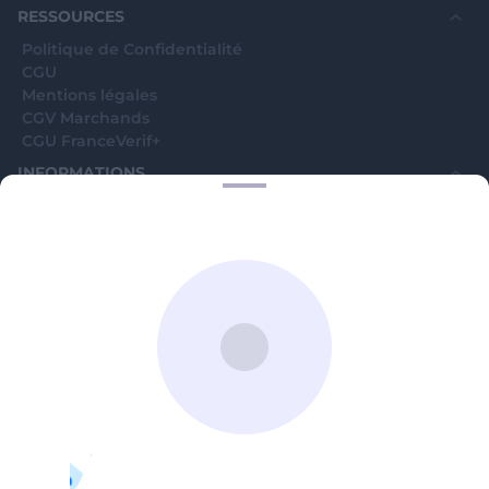
RESSOURCES
Politique de Confidentialité
CGU
Mentions légales
CGV Marchands
CGU FranceVerif+
INFORMATIONS
Catégories
Marchands
Signaler une arnaque
Blog
A PROPOS
Aide
Comment ça marche ?
Contact support utilisateurs
support@franceverif.fr
©WebVerif SAS au capital de 851 000€ • RCS de Paris 884750035 17