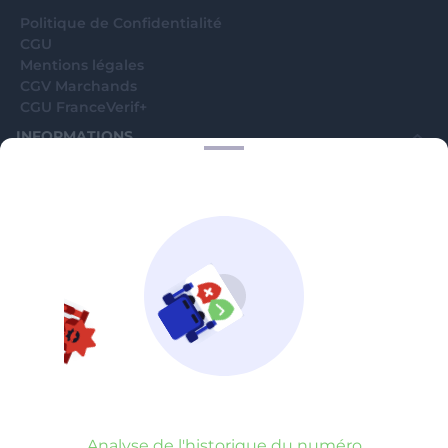
Politique de Confidentialité
CGU
Mentions légales
CGV Marchands
CGU FranceVerif+
INFORMATIONS
Catégories
Marchands
Signaler une arnaque
Blog
A PROPOS
Aide
Comment ça marche ?
Contact support utilisateurs
support@franceverif.fr
©WebVerif SAS au capital de 851 000€ • RCS de Paris 884750035 17
avenue Jean Moulin, 93100 Montreuil, France
Analyse de l'historique du numéro