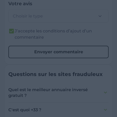
Votre avis
Choisir le type
J’accepte les conditions d’ajout d’un
commentaire
Envoyer commentaire
Questions sur les sites frauduleux
Quel est le meilleur annuaire inversé
gratuit ?
France Verif inclut une fonctionnalité de
recherche de numéro inversée qui est efficace
C'est quoi +33 ?
et gratuite pour identifier les appelants
L'indicatif +33 est le code téléphonique