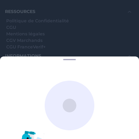
RESSOURCES
Politique de Confidentialité
CGU
Mentions légales
CGV Marchands
CGU FranceVerif+
INFORMATIONS
Catégories
Marchands
Signaler une arnaque
Blog
A PROPOS
Aide
Comment ça marche ?
Contact support utilisateurs
support@franceverif.fr