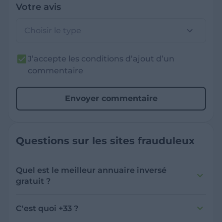
Votre avis
Choisir le type
J’accepte les conditions d’ajout d’un
commentaire
Envoyer commentaire
Questions sur les sites frauduleux
Quel est le meilleur annuaire inversé
gratuit ?
France Verif inclut une fonctionnalité de
recherche de numéro inversée qui est efficace
C'est quoi +33 ?
et gratuite pour identifier les appelants
L'indicatif +33 est le code téléphonique