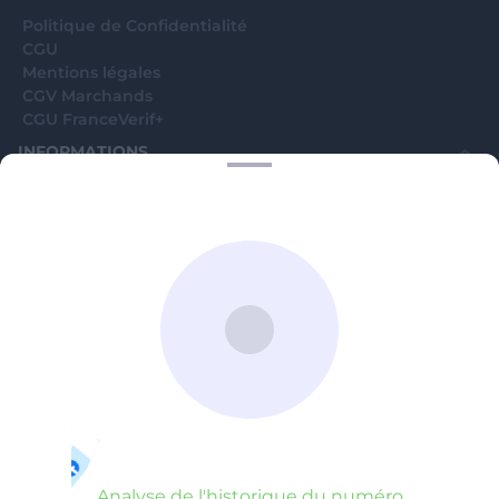
Politique de Confidentialité
CGU
Mentions légales
CGV Marchands
CGU FranceVerif+
INFORMATIONS
Catégories
Marchands
Signaler une arnaque
Blog
A PROPOS
Aide
Comment ça marche ?
Contact support utilisateurs
support@franceverif.fr
©WebVerif SAS au capital de 851 000€ • RCS de Paris 884750035 17
avenue Jean Moulin, 93100 Montreuil, France
Analyse de l'historique du numéro