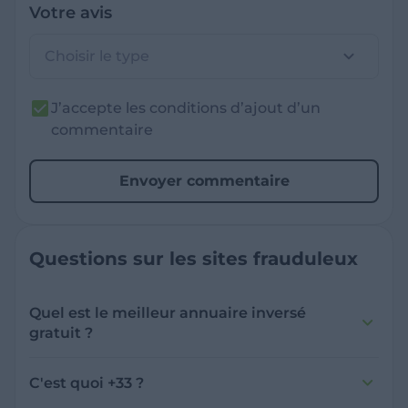
Votre avis
Choisir le type
J’accepte les conditions d’ajout d’un
commentaire
Envoyer commentaire
Questions sur les sites frauduleux
Quel est le meilleur annuaire inversé
gratuit ?
France Verif inclut une fonctionnalité de
recherche de numéro inversée qui est efficace
C'est quoi +33 ?
et gratuite pour identifier les appelants
L'indicatif +33 est le code téléphonique