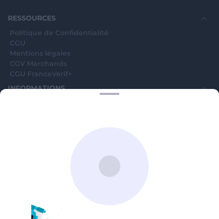
souhaite voir avec vous si elles sont avérées car
elles sont bloquées en attente. C'est un leurre.
RESSOURCES
Politique de Confidentialité
CGU
Mentions légales
CGV Marchands
CGU FranceVerif+
INFORMATIONS
Catégories
Marchands
Signaler une arnaque
Blog
A PROPOS
Aide
Comment ça marche ?
Contact support utilisateurs
support@franceverif.fr