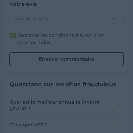
Votre avis
Choisir le type
J’accepte les conditions d’ajout d’un
commentaire
Envoyer commentaire
Questions sur les sites frauduleux
Quel est le meilleur annuaire inversé
gratuit ?
France Verif inclut une fonctionnalité de
recherche de numéro inversée qui est efficace
C'est quoi +33 ?
et gratuite pour identifier les appelants
L'indicatif +33 est le code téléphonique