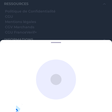
RESSOURCES
Politique de Confidentialité
CGU
Mentions légales
CGV Marchands
CGU FranceVerif+
INFORMATIONS
Catégories
Marchands
Signaler une arnaque
Blog
A PROPOS
Aide
Comment ça marche ?
Contact support utilisateurs
support@franceverif.fr
©WebVerif SAS au capital de 851 000€ • RCS de Paris 884750035 17