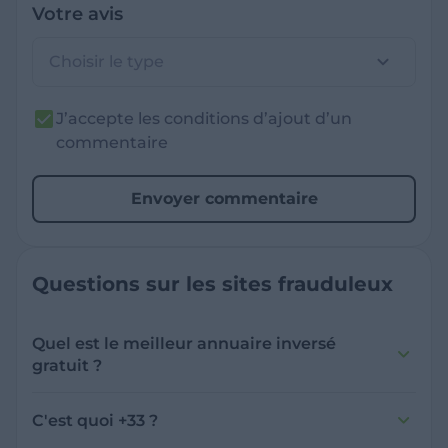
Votre avis
Choisir le type
J’accepte les conditions d’ajout d’un
commentaire
Envoyer commentaire
Questions sur les sites frauduleux
Quel est le meilleur annuaire inversé
gratuit ?
France Verif inclut une fonctionnalité de
recherche de numéro inversée qui est efficace
C'est quoi +33 ?
et gratuite pour identifier les appelants
L'indicatif +33 est le code téléphonique