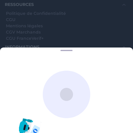
RESSOURCES
Politique de Confidentialité
CGU
Mentions légales
CGV Marchands
CGU FranceVerif+
INFORMATIONS
Catégories
Marchands
Signaler une arnaque
Blog
A PROPOS
Aide
Comment ça marche ?
Contact support utilisateurs
support@franceverif.fr
©WebVerif SAS au capital de 851 000€ • RCS de Paris 884750035 17