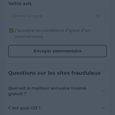
Votre avis
Choisir le type
J’accepte les conditions d’ajout d’un
commentaire
Envoyer commentaire
Questions sur les sites frauduleux
Quel est le meilleur annuaire inversé
gratuit ?
France Verif inclut une fonctionnalité de
recherche de numéro inversée qui est efficace
C'est quoi +33 ?
et gratuite pour identifier les appelants
L'indicatif +33 est le code téléphonique