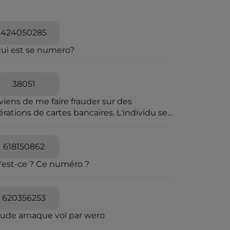
424050285
qui est se numero?
38051
viens de me faire frauder sur des
rations de cartes bancaires. L'individu se
t passer pour une personne travaillant à la
pression des fraudes bancaires et explique
e vous allez recevoir un SMS pour vous
618150862
diquer que vous êtes en ligne avec un
'est-ce ? Ce numéro ?
seiller bancaire. Il explique que des
érations ont été caractérisées suspectes
 l'algorithme et qu'il souhaite voir avec
620356253
s si elles sont avérées car elles sont
quées en attente. C'est un leurre.
aude arnaque vol par wero