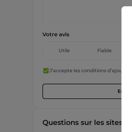
Votre avis
Utile
Fiable
J’accepte les conditions d’ajout 
Envoy
Questions sur les sites f