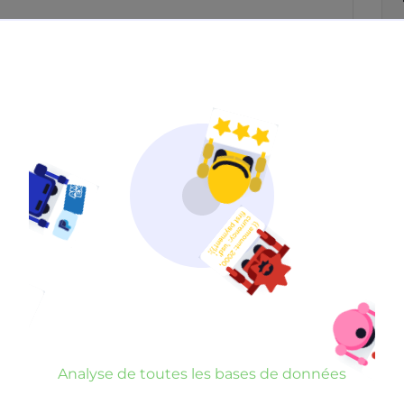
Neutre
Gênant
Dangereux
d’un commentaire
er commentaire
rauduleux
Analyse de toutes les bases de données