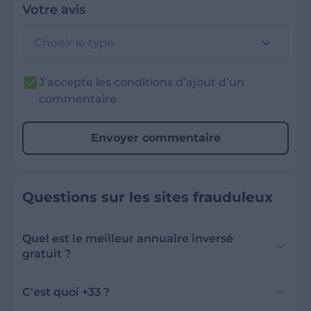
Votre avis
Choisir le type
J’accepte les conditions d’ajout d’un
commentaire
Envoyer commentaire
Questions sur les sites frauduleux
Quel est le meilleur annuaire inversé
gratuit ?
France Verif inclut une fonctionnalité de
recherche de numéro inversée qui est efficace
C'est quoi +33 ?
et gratuite pour identifier les appelants
L'indicatif +33 est le code téléphonique