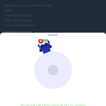
Politique de Confidentialité
CGU
Mentions légales
CGV Marchands
CGU FranceVerif+
INFORMATIONS
Catégories
Marchands
Signaler une arnaque
Blog
A PROPOS
Aide
Comment ça marche ?
Contact support utilisateurs
support@franceverif.fr
©WebVerif SAS au capital de 851 000€ • RCS de Paris 884750035 17
avenue Jean Moulin, 93100 Montreuil, France
Analyse de l'historique du numéro