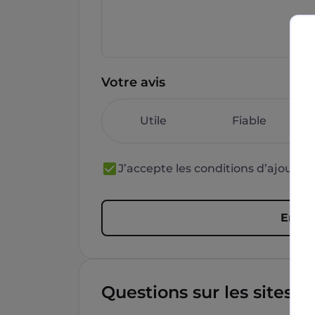
Votre avis
Utile
Fiable
J’accepte les conditions d’ajout 
Envoy
Questions sur les sites f