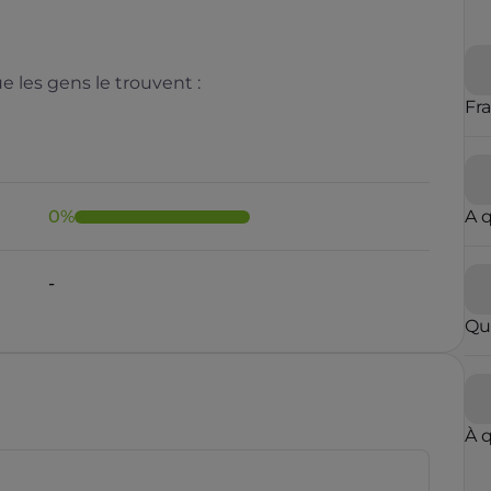
 les gens le trouvent :
Fr
0
%
A 
-
Qu
À 