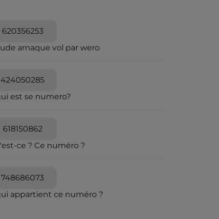
620356253
aude arnaque vol par wero
424050285
qui est se numero?
618150862
'est-ce ? Ce numéro ?
748686073
qui appartient ce numéro ?