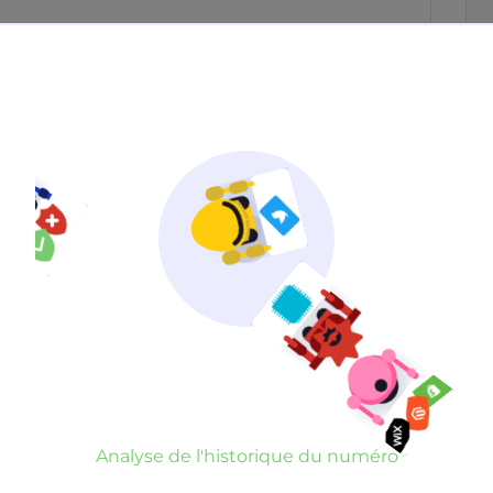
Neutre
Gênant
Dangereux
d’un commentaire
er commentaire
rauduleux
Analyse de l'historique du numéro