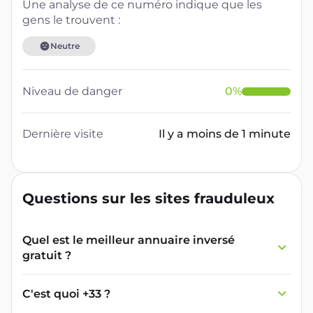
Une analyse de ce numéro indique que les
gens le trouvent :
Neutre
Niveau de danger
0
%
Dernière visite
Il y a moins de 1 minute
Questions sur les sites frauduleux
Quel est le meilleur annuaire inversé
gratuit ?
France Verif inclut une fonctionnalité de
recherche de numéro inversée qui est efficace
C'est quoi +33 ?
et gratuite pour identifier les appelants
L'indicatif +33 est le code téléphonique