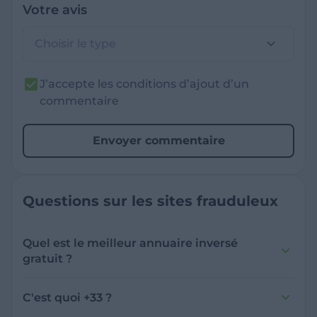
Votre avis
Choisir le type
J’accepte les conditions d’ajout d’un
commentaire
Envoyer commentaire
Questions sur les sites frauduleux
Quel est le meilleur annuaire inversé
gratuit ?
France Verif inclut une fonctionnalité de
recherche de numéro inversée qui est efficace
C'est quoi +33 ?
et gratuite pour identifier les appelants
L'indicatif +33 est le code téléphonique