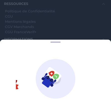
RESSOURCES
Politique de Confidentialité
CGU
Mentions légales
CGV Marchands
CGU FranceVerif+
INFORMATIONS
Catégories
Marchands
Signaler une arnaque
Blog
A PROPOS
Aide
Comment ça marche ?
Contact support utilisateurs
support@franceverif.fr
©WebVerif SAS au capital de 851 000€ • RCS de Paris 884750035 17