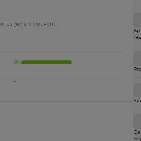
 les gens le trouvent :
Ap
06
0
%
Pr
Il y a moins de 1 minute
Fr
rauduleux
Ce
m'