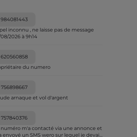
984081443
pel inconnu , ne laisse pas de message
/08/2026 à 9h14
620560858
opriétaire du numero
756898667
aude arnaque et vol d'argent
757840376
 numéro m'a contacté via une annonce et
a envoyé un SMS wero sur lequel je devais