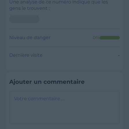
Une analyse de ce numéro indique que les
gens le trouvent :
Neutre
Niveau de danger
0
%
Dernière visite
Il y a moins de 1 minute
Questions sur les sites frauduleux
Quel est le meilleur annuaire inversé
gratuit ?
France Verif inclut une fonctionnalité de
recherche de numéro inversée qui est efficace
C'est quoi +33 ?
et gratuite pour identifier les appelants
L'indicatif +33 est le code téléphonique