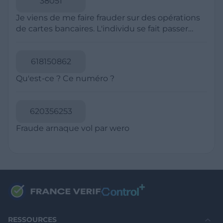
Politique de Confidentialité
CGU
Mentions légales
CGV Marchands
CGU FranceVerif+
INFORMATIONS
Catégories
Marchands
Signaler une arnaque
Blog
A PROPOS
Aide
Comment ça marche ?
Contact support utilisateurs
support@franceverif.fr
©WebVerif SAS au capital de 851 000€ • RCS de Paris 884750035 17
avenue Jean Moulin, 93100 Montreuil, France