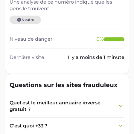
Une analyse de ce numéro indique que les
gens le trouvent :
Neutre
Niveau de danger
0
%
Dernière visite
Il y a moins de 1 minute
Questions sur les sites frauduleux
Quel est le meilleur annuaire inversé
gratuit ?
France Verif inclut une fonctionnalité de
recherche de numéro inversée qui est efficace
C'est quoi +33 ?
et gratuite pour identifier les appelants
L'indicatif +33 est le code téléphonique