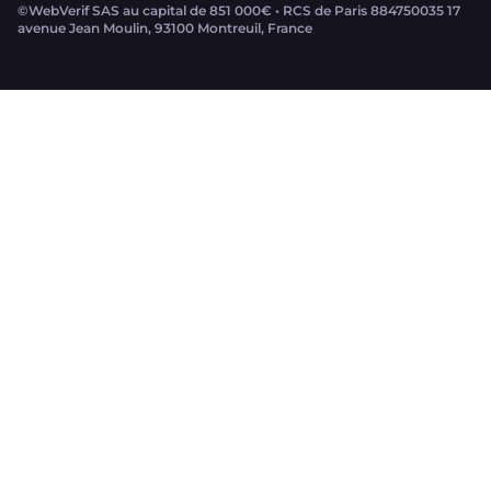
©WebVerif SAS au capital de 851 000€ • RCS de Paris 884750035 17
avenue Jean Moulin, 93100 Montreuil, France