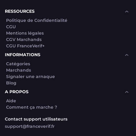
souhaite voir avec vous si elles sont avérées car
elles sont bloquées en attente. C'est un leurre.
RESSOURCES
Politique de Confidentialité
CGU
Mentions légales
CGV Marchands
CGU FranceVerif+
INFORMATIONS
Catégories
Marchands
Signaler une arnaque
Blog
A PROPOS
Aide
Comment ça marche ?
Contact support utilisateurs
support@franceverif.fr