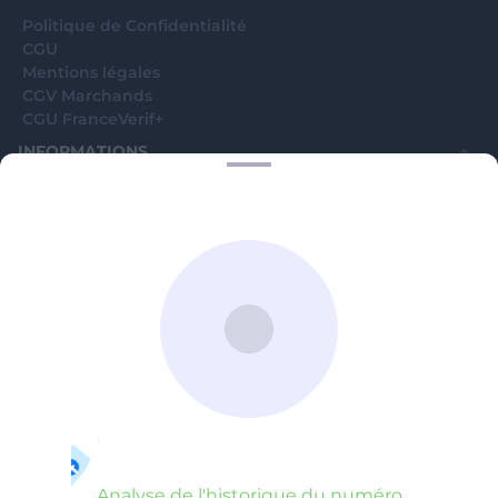
Politique de Confidentialité
CGU
Mentions légales
CGV Marchands
CGU FranceVerif+
INFORMATIONS
Catégories
Marchands
Signaler une arnaque
Blog
A PROPOS
Aide
Comment ça marche ?
Contact support utilisateurs
support@franceverif.fr
©WebVerif SAS au capital de 851 000€ • RCS de Paris 884750035 17
avenue Jean Moulin, 93100 Montreuil, France
Analyse de l'historique du numéro