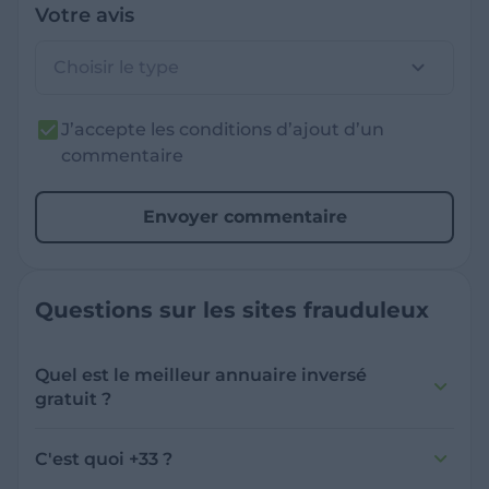
Votre avis
Choisir le type
J’accepte les conditions d’ajout d’un
commentaire
Envoyer commentaire
Questions sur les sites frauduleux
Quel est le meilleur annuaire inversé
gratuit ?
France Verif inclut une fonctionnalité de
recherche de numéro inversée qui est efficace
C'est quoi +33 ?
et gratuite pour identifier les appelants
L'indicatif +33 est le code téléphonique