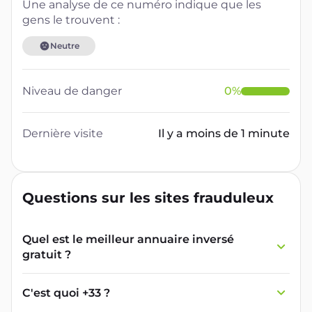
Une analyse de ce numéro indique que les
gens le trouvent :
Neutre
Niveau de danger
0
%
Dernière visite
Il y a moins de 1 minute
Questions sur les sites frauduleux
Quel est le meilleur annuaire inversé
gratuit ?
France Verif inclut une fonctionnalité de
recherche de numéro inversée qui est efficace
C'est quoi +33 ?
et gratuite pour identifier les appelants
L'indicatif +33 est le code téléphonique