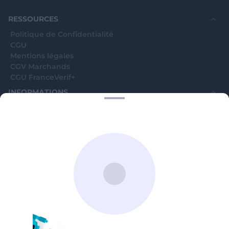
souhaite voir avec vous si elles sont avérées car
elles sont bloquées en attente. C'est un leurre.
RESSOURCES
Politique de Confidentialité
CGU
Mentions légales
CGV Marchands
CGU FranceVerif+
INFORMATIONS
Catégories
Marchands
Signaler une arnaque
Blog
A PROPOS
Aide
Comment ça marche ?
Contact support utilisateurs
support@franceverif.fr