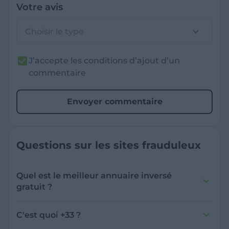
Votre avis
Choisir le type
J’accepte les conditions d’ajout d’un
commentaire
Envoyer commentaire
Questions sur les sites frauduleux
Quel est le meilleur annuaire inversé
gratuit ?
France Verif inclut une fonctionnalité de
recherche de numéro inversée qui est efficace
C'est quoi +33 ?
et gratuite pour identifier les appelants
L'indicatif +33 est le code téléphonique