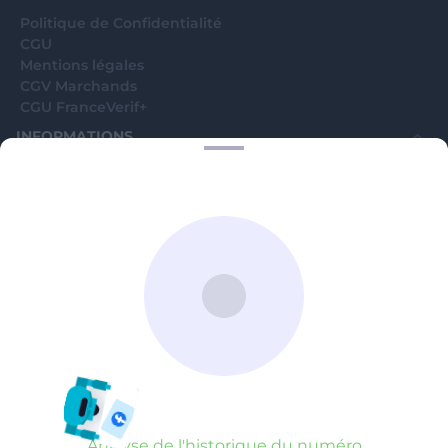
Politique de Confidentialité
CGU
Mentions légales
CGV Marchands
CGU FranceVerif+
INFORMATIONS
Catégories
Marchands
Signaler une arnaque
Blog
A PROPOS
Aide
Comment ça marche ?
Contact support utilisateurs
support@franceverif.fr
©WebVerif SAS au capital de 851 000€ • RCS de Paris 884750035 17
avenue Jean Moulin, 93100 Montreuil, France
Analyse de l'historique du numéro