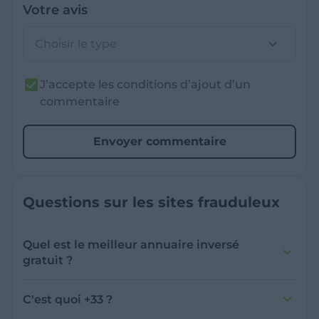
Votre avis
Choisir le type
J’accepte les conditions d’ajout d’un
commentaire
Envoyer commentaire
Questions sur les sites frauduleux
Quel est le meilleur annuaire inversé
gratuit ?
France Verif inclut une fonctionnalité de
recherche de numéro inversée qui est efficace
C'est quoi +33 ?
et gratuite pour identifier les appelants
L'indicatif +33 est le code téléphonique